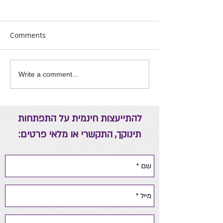
Comments
אה יומית להורים
ריפוי באמצעות אנרגיות
Write a comment...
להתייעצות חינמית על התפתחות
תינוקך, התקשרי או מלאי פרטים: