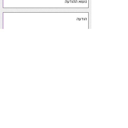
שלח
yaelsoftsteps@gmail.com
050-
6390190
ניווט באתר
אודות
ייעוץ התפתחותי