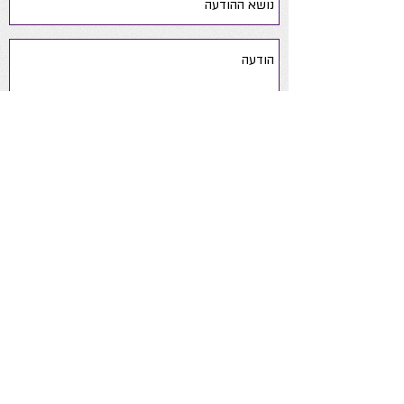
שלח
yaelsoftsteps@gmail.com
050-
6390190
ניווט באתר
אודות
ייעוץ התפתחותי