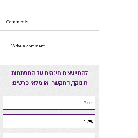
Comments
אה יומית להורים
ריפוי באמצעות אנרגיות
Write a comment...
להתייעצות חינמית על התפתחות
תינוקך, התקשרי או מלאי פרטים: