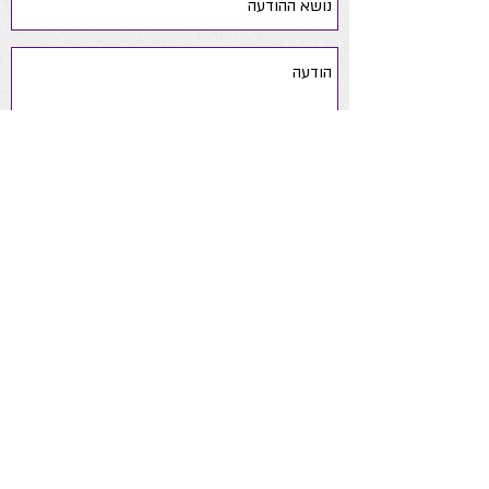
שלח
yaelsoftsteps@gmail.com
050-
6390190
ניווט באתר
אודות
ייעוץ התפתחותי