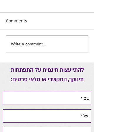
Comments
אה יומית להורים
ריפוי באמצעות אנרגיות
Write a comment...
להתייעצות חינמית על התפתחות
תינוקך, התקשרי או מלאי פרטים: