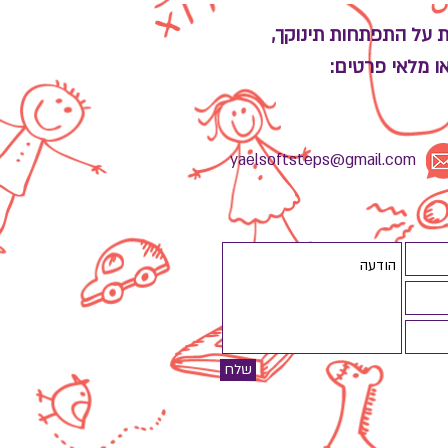
והדרכת הורים בשיטת ״לגדול
בביטחון״
ת על התפתחות תינוקך,
ו מלאי פרטים:
yaelsoftsteps@gmail.com
שלח