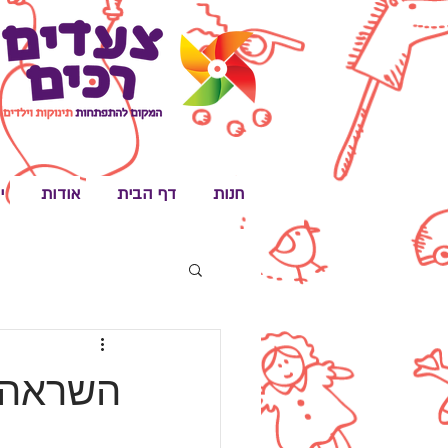
חנות
דף הבית
אודות
י
השראה י