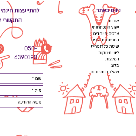
ניווט באתר
להתייעצות חינמי
התקשרי א
אודות
ייעוץ התפתחותי
צרכים מיוחדים
התפתחות ילדים
שיטת פלדנקרייז
050-
ליווי תינוקות
6390190
המלצות
בלוג
שאלות ותשובות