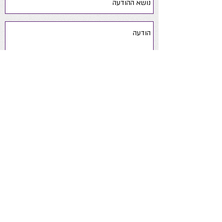
שלח
yaelsoftsteps@gmail.com
050-
6390190
ניווט באתר
אודות
ייעוץ התפתחותי