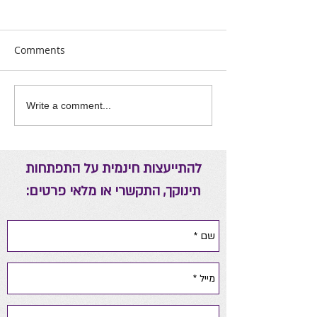
Comments
אה יומית להורים
ריפוי באמצעות אנרגיות
Write a comment...
להתייעצות חינמית על התפתחות
תינוקך, התקשרי או מלאי פרטים: