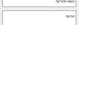
שלח
yaelsoftsteps@gmail.com
050-
6390190
ניווט באתר
אודות
ייעוץ התפתחותי