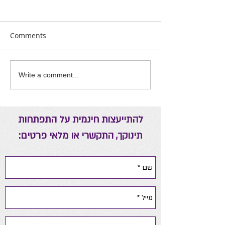
Comments
אה יומית להורים
ריפוי באמצעות אנרגיות
Write a comment...
להתייעצות חינמית על התפתחות
תינוקך, התקשרי או מלאי פרטים: