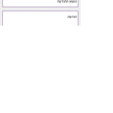
שלח
yaelsoftsteps@gmail.com
050-
6390190
ניווט באתר
אודות
ייעוץ התפתחותי