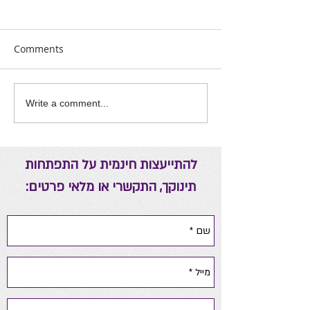
Comments
אה יומית להורים
ריפוי באמצעות אנרגיות
Write a comment...
להתייעצות חינמית על התפתחות
תינוקך, התקשרי או מלאי פרטים: