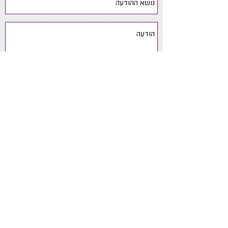
שלח
yaelsoftsteps@gmail.com
050-
6390190
ניווט באתר
אודות
ייעוץ התפתחותי