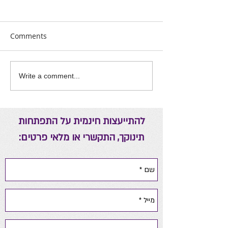
Comments
אה יומית להורים
ריפוי באמצעות אנרגיות
Write a comment...
להתייעצות חינמית על התפתחות
תינוקך, התקשרי או מלאי פרטים: