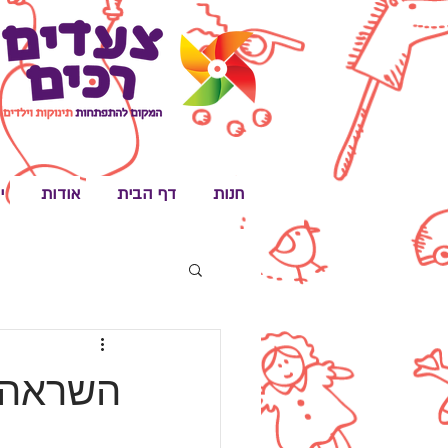
חנות
דף הבית
אודות
י
השראה י