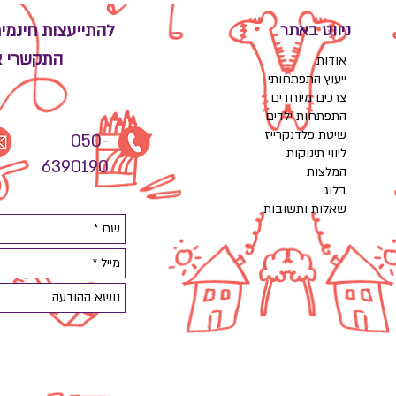
ניווט באתר
להתייעצות חינמי
התקשרי א
אודות
ייעוץ התפתחותי
צרכים מיוחדים
התפתחות ילדים
שיטת פלדנקרייז
050-
ליווי תינוקות
6390190
המלצות
בלוג
שאלות ותשובות