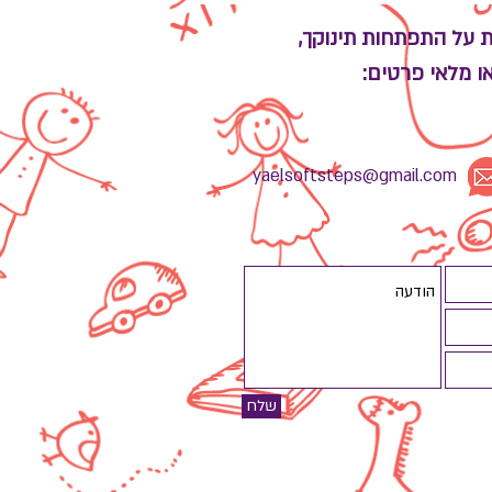
והדרכת הורים בשיטת ״לגדול
בביטחון״
ת על התפתחות תינוקך,
ו מלאי פרטים:
yaelsoftsteps@gmail.com
שלח