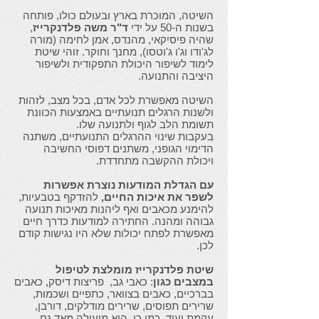
השיטה, המוכרת בארץ ובעולם כולו, פותחה
בשנות ה-50 על ידי
ד"ר משה פלדנקרייז
,
שהיה פיסיקאי, מהנדס, אמן לחימה (מורה
לג'ודו וג'ו ג'וטסו), מחנך וחוקר. זוהי שיטת
לימוד לשיפור היכולת התפקודית ולשיפור
היציבה והתנועה.
השיטה מאפשרת לכל אדם, בכל מצב, לזהות
ולשנות הרגלים תנועתיים באמצעות הכוונת
תשומת הלב לגוף ולתנועה שלו.
בעקבות שינוי ההרגלים התנועתיים, משתנה
הדימוי הגופני, משתנים דפוסי החשיבה
ויכולת ההקשבה מתחדדת.
עם הגדלת המודעות נוצרת אפשרות
לשפר את איכות החיים,
להזדקף בטבעיות,
להימנע מכאבים ואף ליהנות מאיכות תנועה
גבוהה ומהנה. החתירה למודעות כדרך חיים
מאפשרת לפתח יכולות שלא היו נגישות קודם
לכן.
שיטת פלדנקרייז מומלצת לטיפול
במצבים כגון
: כאבי גב, פריצות דיסק, כאבים
בברכיים, כאבים בצוואר, כתפיים ושכמות,
שרירים תפוסים, שרירים מודלקים, דורבן,
עקמת ועוד. כמו כן, היא מועילה מאד גם