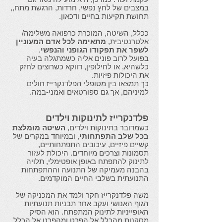
במצבים של לחץ נפשי, חרדות, הרגשת מתח,,
תחושת תקיעות בחיים ודכאון.
​ככלל, השיטה, המוכרת כרפואה משלימה/
אלטרנטיבית,
מתאימה לכל אדם המעוניין
לשפר את תפקודו הגופני והנפשי
.
בפועל לרוב פונים אליה כשמתגלה בעיה
כלשהיא, או לחילופין, דווקא כשרוצים לחזק
את היכולות פיזיות.
כך תמצאו בין מטופלי הפלדנקרייז חולים
למיניהם, אך גם ספורטאים ואמני-במה.
פלדנקרייז לתינוקות וילדים
כשמדובר בתינוקות וילדים,
השיטה מומלצת
בכל שלב התפתחותי
, ובמיוחד במקרים של
קשיים פיזיים, עיכובים התפתחותיים,
תסמונות וצרכים מיוחדים. היכולת לעזור
לתינוק להתפתח באופן אופטימלי, תלויה
בהבנה מעמיקה של התנועה וההתפתחות
התנועתית בשלבי החיים המוקדמים. ​
משה פלדנקרייז חקר ולמד את המכניקה של
הגוף האנושי ועקב אחר תבניות תנועתיות
האופייניות לתינוק המתפתח. הוא הסיק
מסקנות מהכלל אל הפרט ומהפרט אל הכלל.