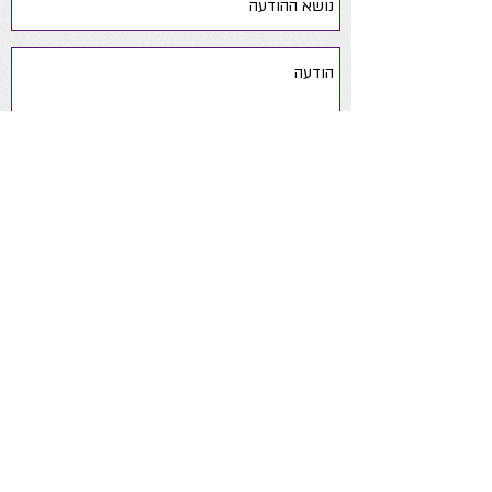
שלח
yaelsoftsteps@gmail.com
050-
6390190
ניווט באתר
אודות
ייעוץ התפתחותי