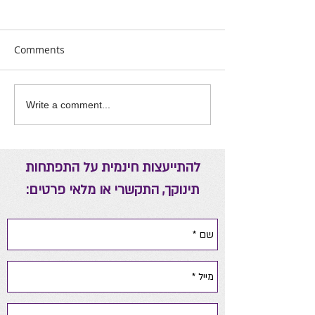
Comments
אה יומית להורים
ריפוי באמצעות אנרגיות
Write a comment...
להתייעצות חינמית על התפתחות
תינוקך, התקשרי או מלאי פרטים: